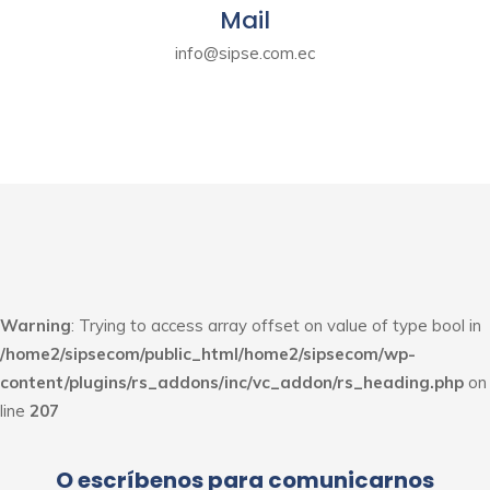
Mail
info@sipse.com.ec
Warning
: Trying to access array offset on value of type bool in
/home2/sipsecom/public_html/home2/sipsecom/wp-
content/plugins/rs_addons/inc/vc_addon/rs_heading.php
on
line
207
O escríbenos para comunicarnos